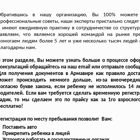
Обратившись в нашу организацию, Вы 100% можете 
рофессиональные советы, наши эксперты пристально следят
 имеют ежедневную практику в сотрудничестве со структ
заявляем, что являемся хорошей командой на рынке пр
омогаем людям более 5 лет и уже несколько тысяч людей 
лагодарны нам.
В этом разделе, Вы можете узнать больше о процессе оф
онсультаций обращайтесь на наш email или отправьте сооб
Для получения документов в Армавире как правило доста
может происходить немного дольше, из-за внеочередн
огласно букве закона, если ребенку не исполнилось 14 
одителей. Если вам требуется сделать временную регистр
адик, то мы сделаем это по прайсу как за 1го взрослого
есплатно!
егистрация по месту пребывания позволит Вам:
Поставить авто
Прикрепить ребенка в лицей
Устроится работать в государственных органах