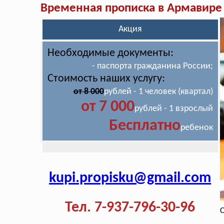
Временная прописка в Армавире
Акция
Необходимые документы:
- паспорта гражданина России;
Стоимость наших услугу:
от 8 000
рублей - 1 человек (квартал)
от 7 000
рублей - 1 взрослый
Бесплатно
ребенок
kupi.propisku@gmail.com
Тел. 7-937-796-30-96
С