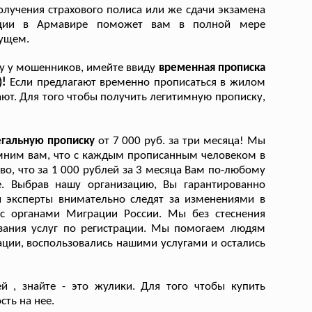
олучения страхового полиса или же сдачи экзамена
рации в Армавире поможет вам в полной мере
дущем.
гу у мошенников, имейте ввиду
временная прописка
)!
Если предлагают временно прописаться в жилом
ают. Для того чтобы получить легитимную прописку,
егальную прописку
от 7 000 руб. за три месяца! Мы
омним вам, что с каждым прописанным человеком в
о, что за 1 000 рублей за 3 месяца Вам по-любому
. Выбрав нашу организацию, Вы гарантированно
и эксперты внимательно следят за изменениями в
 с органами Миграции России. Мы без стеснения
зания услуг по регистрации. Мы помогаем людям
ации, воспользовались нашими услугами и остались
й , знайте - это жулики. Для того чтобы купить
сть на нее.