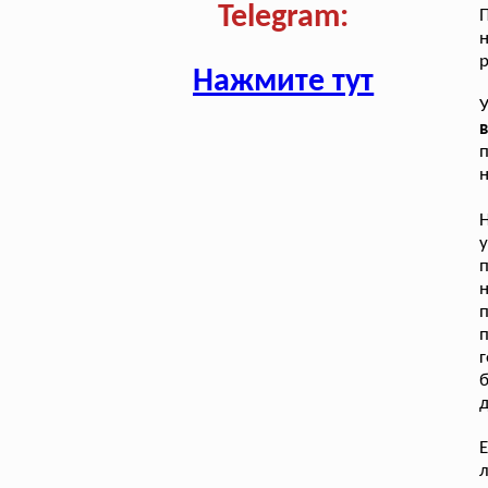
Telegram:
П
р
Нажмите тут
У
в
п
н
Н
у
п
п
б
Е
л