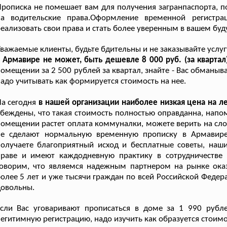
рописка не помешает вам для получения загранпаспорта, п
на водительские права.Оформление временной регист
еализовать свои права и стать более уверенным в вашем бу
важаемые клиенты, будьте бдительны и не заказывайте услу
 Армавире не может, быть дешевле 8 000 руб. (за квартал
омещении за 2 500 рублей за квартал, знайте - Вас обманыв
адо учитывать как формируется стоимость на нее.
а сегодня
в нашей организации наиболее низкая цена на л
беждены, что такая стоимость полностью оправданна, нап
омещении растет оплата коммуналки, можете верить на слов
не сделают нормальную временную прописку в Армавире
олучаете благоприятный исход и бесплатные советы, наш
праве и имеют каждодневную практику в сотрудничестве
говорим, что являемся надежным партнером на рынке ока
олее 5 лет и уже тысячи граждан по всей Российской Федер
довольны.
сли Вас уговаривают прописаться в доме за 1 990 рубле
егитимную регистрацию, надо изучить как образуется стоимо